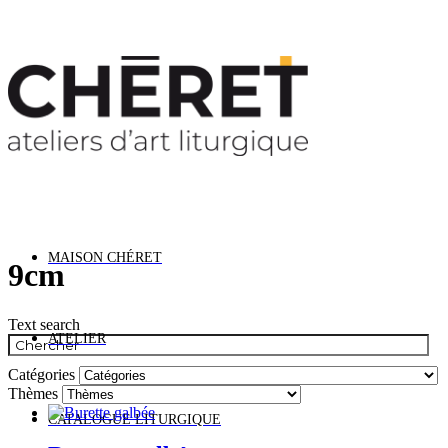
us restons ouverts cet été. Les délais de livraiso
MAISON CHÉRET
9cm
Text search
ATELIER
Catégories
Thèmes
CATALOGUE LITURGIQUE