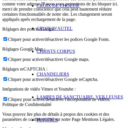
comme votre adresse IP nous vous permettons de les bloquer ici.
CROIX DE CHOEUR
merci de prendre conscience que cela peut hautement réduire
certaines fonctionnalités de notre site. Les changement seront
appliqués après rechargement de la page.
CROIX D’AUTEL
Réglages des polices Google :
Cliquer pour activer/désactiver les polices Google Fonts.
Réglages Google Map :
CHRISTS CORPUS
Cliquer pour activer/désactiver Google maps.
Réglages reCAPTCHA :
CHANDELIERS
Cliquer pour activer/désactiver Google reCaptcha.
Intégrations de vidéo Vimeo et Youtube :
LAMPES DE SANCTUAIRE, VEILLEUSES
Cliquez pour activer/désactiver l'incorporation de vidéos.
Politique de Confidentialité
Vous pouvez lire plus de détails à propos des cookies et des
paramètres de confidentialité sur notre Page Mentions Légales.
PUPITRES