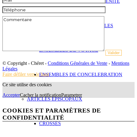
ENCENSOIRS, SEAUX EAU BENITE
BURETTES, AIGUIERES, HUILES
ENSEMBLES DE VOYAGE
© Copyright - Chéret -
Conditions Générales de Vente
-
Mentions
Légales
Faire défiler vers le haut
ENSEMBLES DE CONCELEBRATION
Ce site utilise des cookies
Accepter
Cacher la notification
Parametrer
ARTICLES EPISCOPAUX
COOKIES ET PARAMÈTRES DE
CONFIDENTIALITÉ
CROSSES