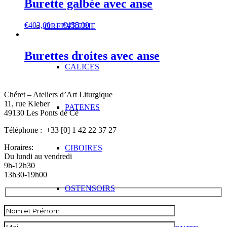
Burette galbée avec anse
Plage
€
403,00
–
€
455,00
ORFEVRERIE
de
prix :
€403,00
Burettes droites avec anse
à
CALICES
€455,00
Chéret – Ateliers d’Art Liturgique
11, rue Kleber
PATENES
49130 Les Ponts de Cé
Téléphone : +33 [0] 1 42 22 37 27
Horaires:
CIBOIRES
Du lundi au vendredi
9h-12h30
13h30-19h00
OSTENSOIRS