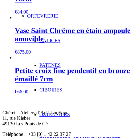
€
84,00
ORFEVRERIE
Vase Saint Chrême en étain ampoule
amovible
CALICES
€
875,00
PATENES
Petite croix fine pendentif en bronze
émaillé 7cm
CIBOIRES
€
66,00
Chéret – Ateliers d’Art Liturgique
OSTENSOIRS
11, rue Kleber
49130 Les Ponts de Cé
Téléphone : +33 [0] 1 42 22 37 27