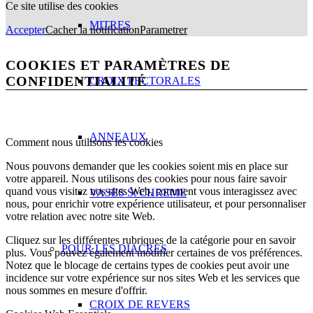
Ce site utilise des cookies
MITRES
Accepter
Cacher la notification
Parametrer
COOKIES ET PARAMÈTRES DE
CONFIDENTIALITÉ
CROIX PECTORALES
ANNEAUX
Comment nous utilisons les cookies
Nous pouvons demander que les cookies soient mis en place sur
votre appareil. Nous utilisons des cookies pour nous faire savoir
quand vous visitez nos sites Web, comment vous interagissez avec
VASES St CHREME
nous, pour enrichir votre expérience utilisateur, et pour personnaliser
votre relation avec notre site Web.
Cliquez sur les différentes rubriques de la catégorie pour en savoir
POUR LES DIACRES
plus. Vous pouvez également modifier certaines de vos préférences.
Notez que le blocage de certains types de cookies peut avoir une
incidence sur votre expérience sur nos sites Web et les services que
nous sommes en mesure d'offrir.
CROIX DE REVERS