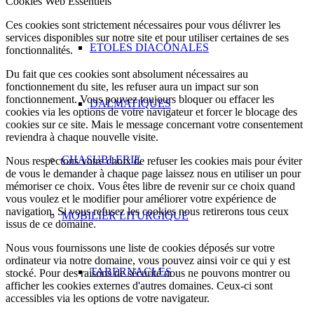
Cookies Web Essentiels
Ces cookies sont strictement nécessaires pour vous délivrer les
services disponibles sur notre site et pour utiliser certaines de ses
ETOLES DIACONALES
fonctionnalités.
Du fait que ces cookies sont absolument nécessaires au
fonctionnement du site, les refuser aura un impact sur son
fonctionnement. Vous pouvez toujours bloquer ou effacer les
DALMATIQUES
cookies via les options de votre navigateur et forcer le blocage des
cookies sur ce site. Mais le message concernant votre consentement
reviendra à chaque nouvelle visite.
CHASUBLERIE
Nous respectons votre choix de refuser les cookies mais pour éviter
de vous le demander à chaque page laissez nous en utiliser un pour
mémoriser ce choix. Vous êtes libre de revenir sur ce choix quand
vous voulez et le modifier pour améliorer votre expérience de
navigation. Si vous refusez les cookies nous retirerons tous ceux
MOBILIER LITURGIQUE
issus de ce domaine.
Nous vous fournissons une liste de cookies déposés sur votre
ordinateur via notre domaine, vous pouvez ainsi voir ce qui y est
TABERNACLES
stocké. Pour des raisons de sécurité nous ne pouvons montrer ou
afficher les cookies externes d'autres domaines. Ceux-ci sont
accessibles via les options de votre navigateur.