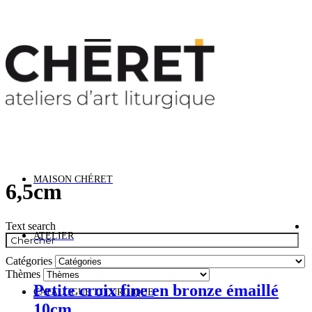
ormations Vacances : Nous restons ouverts cet été.
MAISON CHÉRET
6,5cm
Text search
ATELIER
Catégories
Thèmes
Petite croix fine en bronze émaillé
CATALOGUE LITURGIQUE
10cm