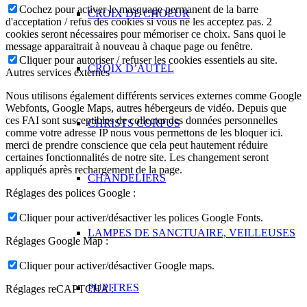
Cochez pour activer le masquage permanent de la barre
CROIX DE CHOEUR
d'acceptation / refus des cookies si vous ne les acceptez pas. 2
cookies seront nécessaires pour mémoriser ce choix. Sans quoi le
message apparaitrait à nouveau à chaque page ou fenêtre.
Cliquer pour autoriser / refuser les cookies essentiels au site.
CROIX D’AUTEL
Autres services externes
Nous utilisons également différents services externes comme Google
Webfonts, Google Maps, autres hébergeurs de vidéo. Depuis que
ces FAI sont susceptibles de collecter des données personnelles
CHRISTS CORPUS
comme votre adresse IP nous vous permettons de les bloquer ici.
merci de prendre conscience que cela peut hautement réduire
certaines fonctionnalités de notre site. Les changement seront
appliqués après rechargement de la page.
CHANDELIERS
Réglages des polices Google :
Cliquer pour activer/désactiver les polices Google Fonts.
LAMPES DE SANCTUAIRE, VEILLEUSES
Réglages Google Map :
Cliquer pour activer/désactiver Google maps.
PUPITRES
Réglages reCAPTCHA :