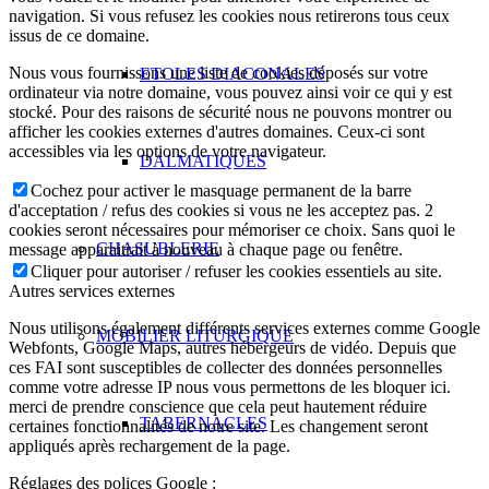
navigation. Si vous refusez les cookies nous retirerons tous ceux
issus de ce domaine.
Nous vous fournissons une liste de cookies déposés sur votre
ETOLES DIACONALES
ordinateur via notre domaine, vous pouvez ainsi voir ce qui y est
stocké. Pour des raisons de sécurité nous ne pouvons montrer ou
afficher les cookies externes d'autres domaines. Ceux-ci sont
accessibles via les options de votre navigateur.
DALMATIQUES
Cochez pour activer le masquage permanent de la barre
d'acceptation / refus des cookies si vous ne les acceptez pas. 2
cookies seront nécessaires pour mémoriser ce choix. Sans quoi le
CHASUBLERIE
message apparaitrait à nouveau à chaque page ou fenêtre.
Cliquer pour autoriser / refuser les cookies essentiels au site.
Autres services externes
Nous utilisons également différents services externes comme Google
MOBILIER LITURGIQUE
Webfonts, Google Maps, autres hébergeurs de vidéo. Depuis que
ces FAI sont susceptibles de collecter des données personnelles
comme votre adresse IP nous vous permettons de les bloquer ici.
merci de prendre conscience que cela peut hautement réduire
TABERNACLES
certaines fonctionnalités de notre site. Les changement seront
appliqués après rechargement de la page.
Réglages des polices Google :