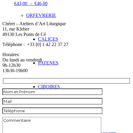
Plage
€
43,00
–
€
46,00
de
prix :
ORFEVRERIE
€43,00
Chéret – Ateliers d’Art Liturgique
à
11, rue Kleber
€46,00
49130 Les Ponts de Cé
CALICES
Téléphone : +33 [0] 1 42 22 37 27
Horaires:
Du lundi au vendredi
PATENES
9h-12h30
13h30-19h00
CIBOIRES
OSTENSOIRS