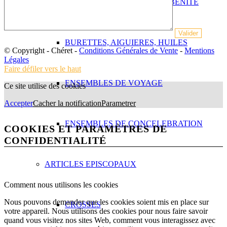
ENCENSOIRS, SEAUX EAU BENITE
BURETTES, AIGUIERES, HUILES
© Copyright - Chéret -
Conditions Générales de Vente
-
Mentions
Légales
Faire défiler vers le haut
ENSEMBLES DE VOYAGE
Ce site utilise des cookies
Accepter
Cacher la notification
Parametrer
ENSEMBLES DE CONCELEBRATION
COOKIES ET PARAMÈTRES DE
CONFIDENTIALITÉ
ARTICLES EPISCOPAUX
Comment nous utilisons les cookies
Nous pouvons demander que les cookies soient mis en place sur
CROSSES
votre appareil. Nous utilisons des cookies pour nous faire savoir
quand vous visitez nos sites Web, comment vous interagissez avec