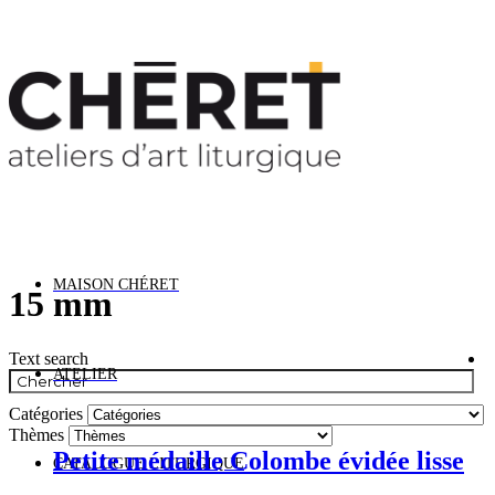
ormations Vacances : Nous restons ouverts cet été. 
MAISON CHÉRET
15 mm
Text search
ATELIER
Catégories
Thèmes
Petite médaille Colombe évidée lisse
CATALOGUE LITURGIQUE