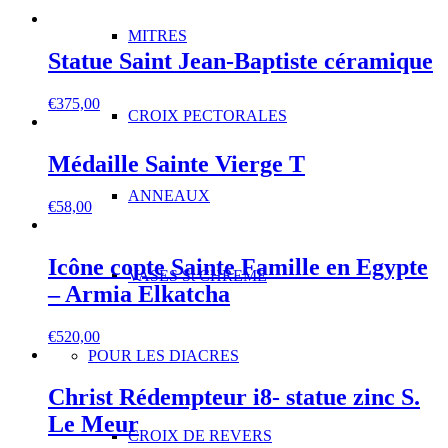
MITRES
Statue Saint Jean-Baptiste céramique
€
375,00
CROIX PECTORALES
Médaille Sainte Vierge T
ANNEAUX
€
58,00
Icône copte Sainte Famille en Egypte
VASES St CHREME
– Armia Elkatcha
€
520,00
POUR LES DIACRES
Christ Rédempteur i8- statue zinc S.
Le Meur
CROIX DE REVERS