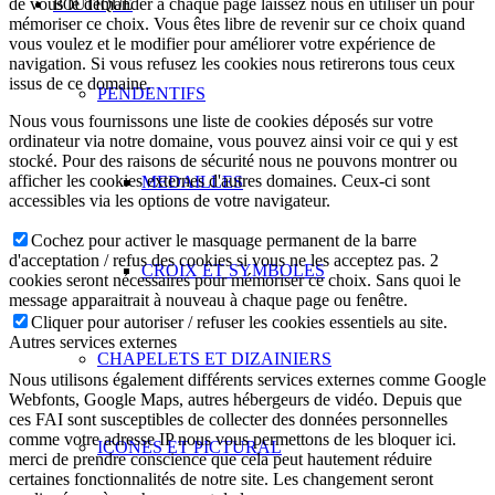
de vous le demander à chaque page laissez nous en utiliser un pour
BOUTIQUE
mémoriser ce choix. Vous êtes libre de revenir sur ce choix quand
vous voulez et le modifier pour améliorer votre expérience de
navigation. Si vous refusez les cookies nous retirerons tous ceux
issus de ce domaine.
PENDENTIFS
Nous vous fournissons une liste de cookies déposés sur votre
ordinateur via notre domaine, vous pouvez ainsi voir ce qui y est
stocké. Pour des raisons de sécurité nous ne pouvons montrer ou
afficher les cookies externes d'autres domaines. Ceux-ci sont
MEDAILLES
accessibles via les options de votre navigateur.
Cochez pour activer le masquage permanent de la barre
d'acceptation / refus des cookies si vous ne les acceptez pas. 2
CROIX ET SYMBOLES
cookies seront nécessaires pour mémoriser ce choix. Sans quoi le
message apparaitrait à nouveau à chaque page ou fenêtre.
Cliquer pour autoriser / refuser les cookies essentiels au site.
Autres services externes
CHAPELETS ET DIZAINIERS
Nous utilisons également différents services externes comme Google
Webfonts, Google Maps, autres hébergeurs de vidéo. Depuis que
ces FAI sont susceptibles de collecter des données personnelles
comme votre adresse IP nous vous permettons de les bloquer ici.
ICONES ET PICTURAL
merci de prendre conscience que cela peut hautement réduire
certaines fonctionnalités de notre site. Les changement seront