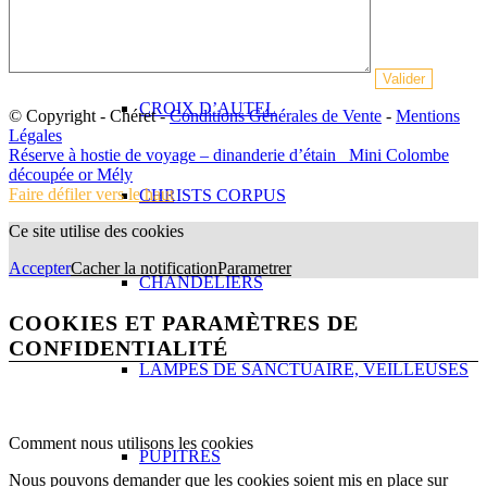
CROIX DE CHOEUR
CROIX D’AUTEL
© Copyright - Chéret -
Conditions Générales de Vente
-
Mentions
Légales
Réserve à hostie de voyage – dinanderie d’étain
Mini Colombe
découpée or Mély
Faire défiler vers le haut
CHRISTS CORPUS
Ce site utilise des cookies
Accepter
Cacher la notification
Parametrer
CHANDELIERS
COOKIES ET PARAMÈTRES DE
CONFIDENTIALITÉ
LAMPES DE SANCTUAIRE, VEILLEUSES
Comment nous utilisons les cookies
PUPITRES
Nous pouvons demander que les cookies soient mis en place sur