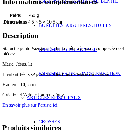
Informations complémentaires
ENCENSOIRS, SEAUX EAU BENITE
l'enfant
en
étain
Poids
760 g
Arlette
Dimensions
4,5 × 5 × 10,5 cm
Laurent
BURETTES, AIGUIERES, HUILES
Dray
Description
à
poser
Statuette petite Vierge à l’enfant en étain à poser, composée de 3
ENSEMBLES DE VOYAGE
pièces:
Marie, Jésus, lit
ENSEMBLES DE CONCELEBRATION
L’enfant Jésus se pose dans les bras de Marie ou dans son lit
Hauteur: 10,5 cm
Création d’Arlette Laurent-Dray
ARTICLES EPISCOPAUX
En savoir plus sur l’artiste ici
CROSSES
Produits similaires