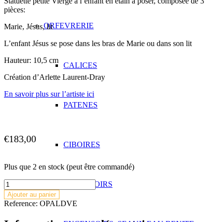
Statuette petite Vierge à l’enfant en étain à poser, composée de 3
pièces:
ORFEVRERIE
Marie, Jésus, lit
L’enfant Jésus se pose dans les bras de Marie ou dans son lit
Hauteur: 10,5 cm
CALICES
Création d’Arlette Laurent-Dray
En savoir plus sur l’artiste ici
PATENES
€
183,00
CIBOIRES
Plus que 2 en stock (peut être commandé)
quantité
OSTENSOIRS
de
Ajouter au panier
Petite
Reference:
OPALDVE
Vierge
à