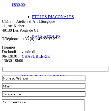
€
850,00
ETOLES DIACONALES
Chéret – Ateliers d’Art Liturgique
11, rue Kleber
49130 Les Ponts de Cé
DALMATIQUES
Téléphone : +33 [0] 1 42 22 37 27
Horaires:
Du lundi au vendredi
9h-12h30
CHASUBLERIE
13h30-19h00
MOBILIER LITURGIQUE
TABERNACLES