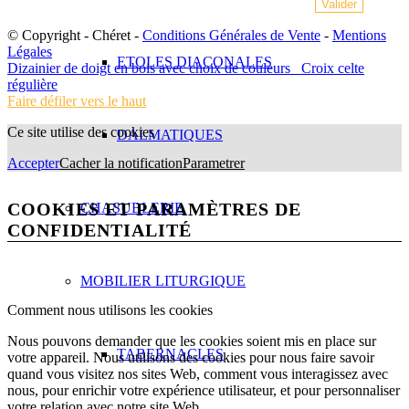
© Copyright - Chéret -
Conditions Générales de Vente
-
Mentions
Légales
ETOLES DIACONALES
Dizainier de doigt en bois avec choix de couleurs
Croix celte
régulière
Faire défiler vers le haut
Ce site utilise des cookies
DALMATIQUES
Accepter
Cacher la notification
Parametrer
COOKIES ET PARAMÈTRES DE
CHASUBLERIE
CONFIDENTIALITÉ
MOBILIER LITURGIQUE
Comment nous utilisons les cookies
Nous pouvons demander que les cookies soient mis en place sur
TABERNACLES
votre appareil. Nous utilisons des cookies pour nous faire savoir
quand vous visitez nos sites Web, comment vous interagissez avec
nous, pour enrichir votre expérience utilisateur, et pour personnaliser
votre relation avec notre site Web.