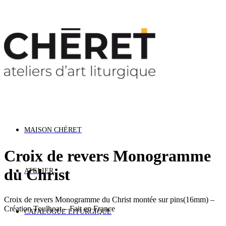
: Nous restons ouverts cet été. Les délais de livr
MAISON CHÉRET
Croix de revers Monogramme
du Christ
ATELIER
Croix de revers Monogramme du Christ montée sur pins(16mm) –
Création Toulhoat – Fait en France
CATALOGUE LITURGIQUE