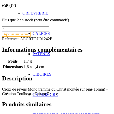
€
49,00
ORFEVRERIE
Plus que 2 en stock (peut être commandé)
quantité
de
CALICES
Ajouter au panier
Croix
Reference:
AECRTOU01242P
de
revers
Informations complémentaires
Monogramme
PATENES
du
Christ
Poids
1,7 g
Dimensions
1,6 × 1,4 cm
CIBOIRES
Description
Croix de revers Monogramme du Christ montée sur pins(16mm) –
Création Toulhoat – Fait en France
OSTENSOIRS
Produits similaires