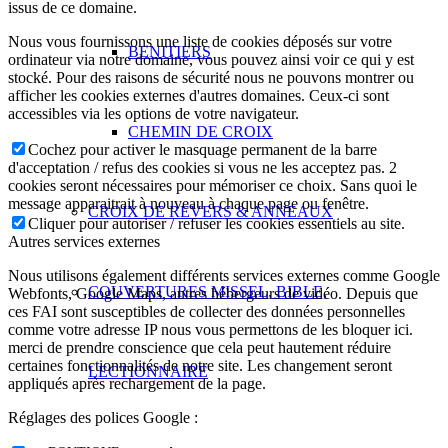
issus de ce domaine.
Nous vous fournissons une liste de cookies déposés sur votre
BENITIERS
ordinateur via notre domaine, vous pouvez ainsi voir ce qui y est
stocké. Pour des raisons de sécurité nous ne pouvons montrer ou
afficher les cookies externes d'autres domaines. Ceux-ci sont
accessibles via les options de votre navigateur.
CHEMIN DE CROIX
Cochez pour activer le masquage permanent de la barre
d'acceptation / refus des cookies si vous ne les acceptez pas. 2
cookies seront nécessaires pour mémoriser ce choix. Sans quoi le
message apparaitrait à nouveau à chaque page ou fenêtre.
CROIX DE REVERS & ANNEAUX
Cliquer pour autoriser / refuser les cookies essentiels au site.
Autres services externes
Nous utilisons également différents services externes comme Google
COUVERTURES MISSEL, BIBLE,
Webfonts, Google Maps, autres hébergeurs de vidéo. Depuis que
ces FAI sont susceptibles de collecter des données personnelles
comme votre adresse IP nous vous permettons de les bloquer ici.
merci de prendre conscience que cela peut hautement réduire
certaines fonctionnalités de notre site. Les changement seront
LECTIONNAIRE
appliqués après rechargement de la page.
Réglages des polices Google :