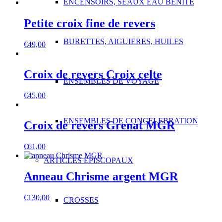
ENCENSOIRS, SEAUX EAU BENITE
Petite croix fine de revers
BURETTES, AIGUIERES, HUILES
€
49,00
Croix de revers Croix celte
ENSEMBLES DE VOYAGE
€
45,00
ENSEMBLES DE CONCELEBRATION
Croix de revers Grenat MGR
€
61,00
ARTICLES EPISCOPAUX
Anneau Chrisme argent MGR
€
130,00
CROSSES