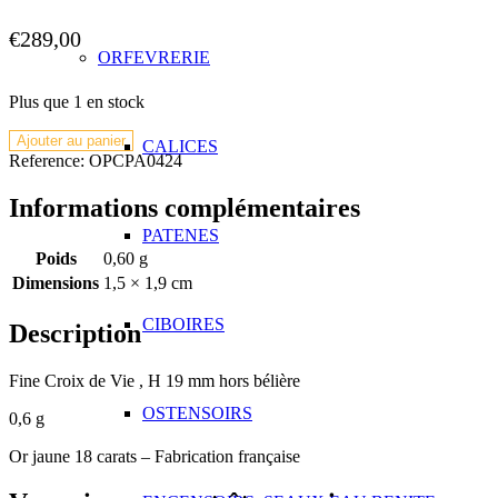
€
289,00
ORFEVRERIE
Plus que 1 en stock
quantité
Ajouter au panier
CALICES
de
Reference:
OPCPA0424
Croix
de
Informations complémentaires
Vie
PATENES
fine
Poids
0,60 g
19
mm
Dimensions
1,5 × 1,9 cm
CIBOIRES
Description
Fine Croix de Vie , H 19 mm hors bélière
OSTENSOIRS
0,6 g
Or jaune 18 carats – Fabrication française