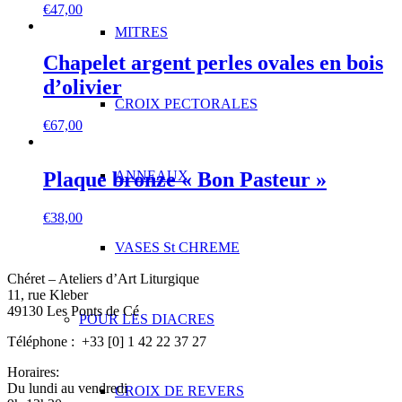
€
47,00
MITRES
Chapelet argent perles ovales en bois
d’olivier
CROIX PECTORALES
€
67,00
ANNEAUX
Plaque bronze « Bon Pasteur »
€
38,00
VASES St CHREME
Chéret – Ateliers d’Art Liturgique
11, rue Kleber
49130 Les Ponts de Cé
POUR LES DIACRES
Téléphone : +33 [0] 1 42 22 37 27
Horaires:
Du lundi au vendredi
CROIX DE REVERS