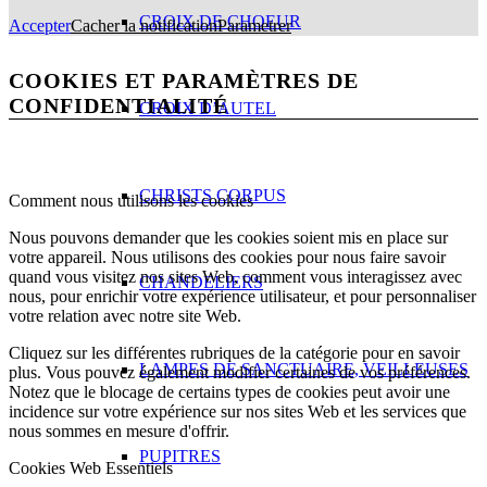
CROIX DE CHOEUR
Accepter
Cacher la notification
Parametrer
COOKIES ET PARAMÈTRES DE
CONFIDENTIALITÉ
CROIX D’AUTEL
CHRISTS CORPUS
Comment nous utilisons les cookies
Nous pouvons demander que les cookies soient mis en place sur
votre appareil. Nous utilisons des cookies pour nous faire savoir
quand vous visitez nos sites Web, comment vous interagissez avec
CHANDELIERS
nous, pour enrichir votre expérience utilisateur, et pour personnaliser
votre relation avec notre site Web.
Cliquez sur les différentes rubriques de la catégorie pour en savoir
LAMPES DE SANCTUAIRE, VEILLEUSES
plus. Vous pouvez également modifier certaines de vos préférences.
Notez que le blocage de certains types de cookies peut avoir une
incidence sur votre expérience sur nos sites Web et les services que
nous sommes en mesure d'offrir.
PUPITRES
Cookies Web Essentiels