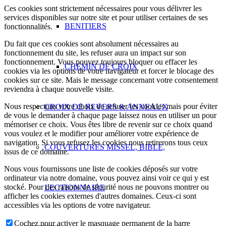
Ces cookies sont strictement nécessaires pour vous délivrer les
services disponibles sur notre site et pour utiliser certaines de ses
BENITIERS
fonctionnalités.
Du fait que ces cookies sont absolument nécessaires au
fonctionnement du site, les refuser aura un impact sur son
fonctionnement. Vous pouvez toujours bloquer ou effacer les
CHEMIN DE CROIX
cookies via les options de votre navigateur et forcer le blocage des
cookies sur ce site. Mais le message concernant votre consentement
reviendra à chaque nouvelle visite.
Nous respectons votre choix de refuser les cookies mais pour éviter
CROIX DE REVERS & ANNEAUX
de vous le demander à chaque page laissez nous en utiliser un pour
mémoriser ce choix. Vous êtes libre de revenir sur ce choix quand
vous voulez et le modifier pour améliorer votre expérience de
navigation. Si vous refusez les cookies nous retirerons tous ceux
COUVERTURES MISSEL, BIBLE,
issus de ce domaine.
Nous vous fournissons une liste de cookies déposés sur votre
ordinateur via notre domaine, vous pouvez ainsi voir ce qui y est
stocké. Pour des raisons de sécurité nous ne pouvons montrer ou
LECTIONNAIRE
afficher les cookies externes d'autres domaines. Ceux-ci sont
accessibles via les options de votre navigateur.
Cochez pour activer le masquage permanent de la barre