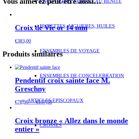
Vous aimerez peut-être aussi…
ENCENSOIRS, SEAUX EAU BENITE
BURETTES, AIGUIERES, HUILES
Croix de Vie or 14 mm
€
383,00
ENSEMBLES DE VOYAGE
Produits similaires
ENSEMBLES DE CONCELEBRATION
Pendentif croix sainte face M.
Greschny
ARTICLES EPISCOPAUX
Plage
€
78,00
–
€
157,50
de
prix :
€78,00
Croix bronze « Allez dans le monde
à
CROSSES
entier »
€157,50