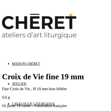
s Vacances : Nous restons ouverts cet été. Les dél
MAISON CHÉRET
Croix de Vie fine 19 mm
ATELIER
Fine Croix de Vie , H 19 mm hors bélière
0,6 g
CATALOGUE LITURGIQUE
Or jaune 18 carats – Fabrication française