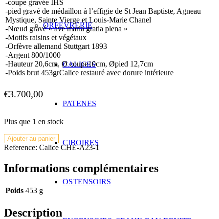
-coupe gravée IHS
-pied gravé de médaillon à l’effigie de St Jean Baptiste, Agneau
Mystique, Sainte Vierge et Louis-Marie Chanel
ORFEVRERIE
-Nœud gravé « ave maria gratia plena »
-Motifs raisins et végétaux
-Orfèvre allemand Stuttgart 1893
-Argent 800/1000
-Hauteur 20,6cm, Ø coupe10cm, Øpied 12,7cm
CALICES
-Poids brut 453grCalice restauré avec dorure intérieure
€
3.700,00
PATENES
Plus que 1 en stock
quantité
Ajouter au panier
CIBOIRES
de
Reference:
Calice CHE-A23-1
Calice
argent
Informations complémentaires
de
type
OSTENSOIRS
Poids
453 g
allemand
ancien
restauré
Description