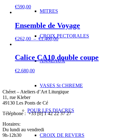
€
590,00
MITRES
Ensemble de Voyage
CROIX PECTORALES
Plage
€
262,00
–
€
1.400,00
de
prix :
€262,00
Calice CA10 double coupe
à
ANNEAUX
€1.400,00
€
2.680,00
VASES St CHREME
Chéret – Ateliers d’Art Liturgique
11, rue Kleber
49130 Les Ponts de Cé
POUR LES DIACRES
Téléphone : +33 [0] 1 42 22 37 27
Horaires:
Du lundi au vendredi
9h-12h30
CROIX DE REVERS