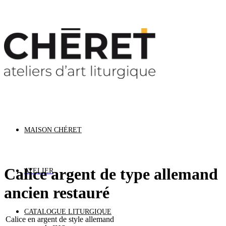
mations Vacances : Nous restons ouverts cet été. L
MAISON CHÉRET
Calice argent de type allemand
ATELIER
ancien restauré
CATALOGUE LITURGIQUE
Calice en argent de style allemand