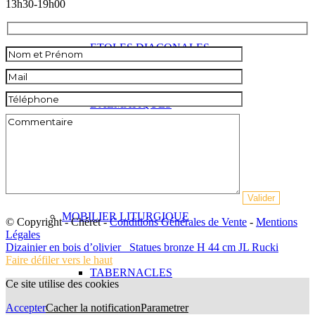
13h30-19h00
ETOLES DIACONALES
DALMATIQUES
CHASUBLERIE
MOBILIER LITURGIQUE
© Copyright - Chéret -
Conditions Générales de Vente
-
Mentions
Légales
Dizainier en bois d’olivier
Statues bronze H 44 cm JL Rucki
Faire défiler vers le haut
TABERNACLES
Ce site utilise des cookies
Accepter
Cacher la notification
Parametrer