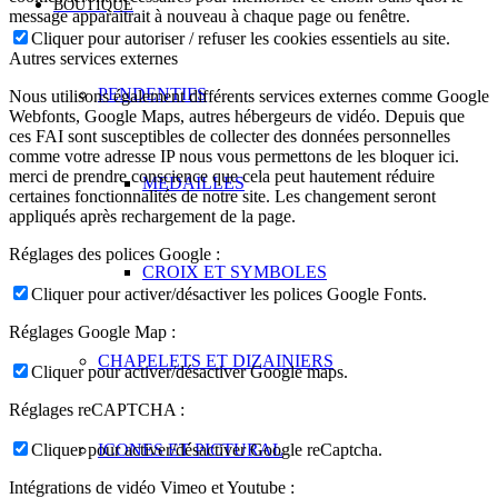
BOUTIQUE
message apparaitrait à nouveau à chaque page ou fenêtre.
Cliquer pour autoriser / refuser les cookies essentiels au site.
Autres services externes
PENDENTIFS
Nous utilisons également différents services externes comme Google
Webfonts, Google Maps, autres hébergeurs de vidéo. Depuis que
ces FAI sont susceptibles de collecter des données personnelles
comme votre adresse IP nous vous permettons de les bloquer ici.
merci de prendre conscience que cela peut hautement réduire
MEDAILLES
certaines fonctionnalités de notre site. Les changement seront
appliqués après rechargement de la page.
Réglages des polices Google :
CROIX ET SYMBOLES
Cliquer pour activer/désactiver les polices Google Fonts.
Réglages Google Map :
CHAPELETS ET DIZAINIERS
Cliquer pour activer/désactiver Google maps.
Réglages reCAPTCHA :
ICONES ET PICTURAL
Cliquer pour activer/désactiver Google reCaptcha.
Intégrations de vidéo Vimeo et Youtube :