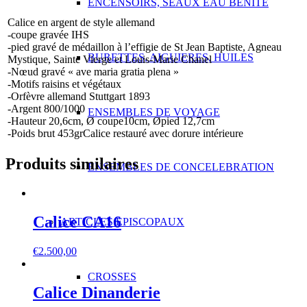
ENCENSOIRS, SEAUX EAU BENITE
Calice en argent de style allemand
-coupe gravée IHS
-pied gravé de médaillon à l’effigie de St Jean Baptiste, Agneau
BURETTES, AIGUIERES, HUILES
Mystique, Sainte Vierge et Louis-Marie Chanel
-Nœud gravé « ave maria gratia plena »
-Motifs raisins et végétaux
-Orfèvre allemand Stuttgart 1893
-Argent 800/1000
ENSEMBLES DE VOYAGE
-Hauteur 20,6cm, Ø coupe10cm, Øpied 12,7cm
-Poids brut 453grCalice restauré avec dorure intérieure
Produits similaires
ENSEMBLES DE CONCELEBRATION
Calice CA16
ARTICLES EPISCOPAUX
€
2.500,00
CROSSES
Calice Dinanderie