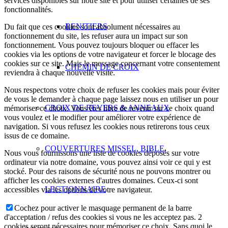
services disponibles sur notre site et pour utiliser certaines de ses
fonctionnalités.
BENITIERS
Du fait que ces cookies sont absolument nécessaires au
fonctionnement du site, les refuser aura un impact sur son
fonctionnement. Vous pouvez toujours bloquer ou effacer les
cookies via les options de votre navigateur et forcer le blocage des
cookies sur ce site. Mais le message concernant votre consentement
CHEMIN DE CROIX
reviendra à chaque nouvelle visite.
Nous respectons votre choix de refuser les cookies mais pour éviter
de vous le demander à chaque page laissez nous en utiliser un pour
CROIX DE REVERS & ANNEAUX
mémoriser ce choix. Vous êtes libre de revenir sur ce choix quand
vous voulez et le modifier pour améliorer votre expérience de
navigation. Si vous refusez les cookies nous retirerons tous ceux
issus de ce domaine.
COUVERTURES MISSEL, BIBLE,
Nous vous fournissons une liste de cookies déposés sur votre
ordinateur via notre domaine, vous pouvez ainsi voir ce qui y est
stocké. Pour des raisons de sécurité nous ne pouvons montrer ou
afficher les cookies externes d'autres domaines. Ceux-ci sont
LECTIONNAIRE
accessibles via les options de votre navigateur.
Cochez pour activer le masquage permanent de la barre
d'acceptation / refus des cookies si vous ne les acceptez pas. 2
cookies seront nécessaires pour mémoriser ce choix. Sans quoi le