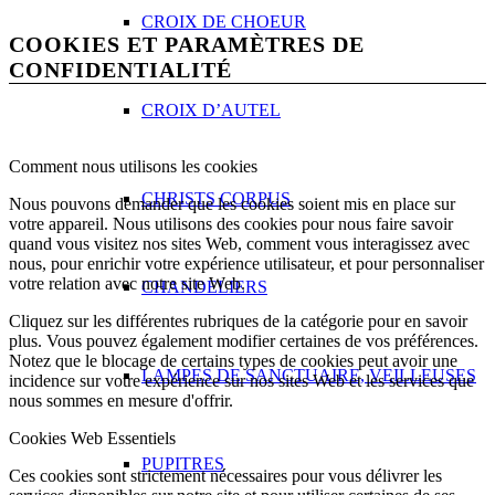
CROIX DE CHOEUR
COOKIES ET PARAMÈTRES DE
CONFIDENTIALITÉ
CROIX D’AUTEL
Comment nous utilisons les cookies
CHRISTS CORPUS
Nous pouvons demander que les cookies soient mis en place sur
votre appareil. Nous utilisons des cookies pour nous faire savoir
quand vous visitez nos sites Web, comment vous interagissez avec
nous, pour enrichir votre expérience utilisateur, et pour personnaliser
votre relation avec notre site Web.
CHANDELIERS
Cliquez sur les différentes rubriques de la catégorie pour en savoir
plus. Vous pouvez également modifier certaines de vos préférences.
Notez que le blocage de certains types de cookies peut avoir une
LAMPES DE SANCTUAIRE, VEILLEUSES
incidence sur votre expérience sur nos sites Web et les services que
nous sommes en mesure d'offrir.
Cookies Web Essentiels
PUPITRES
Ces cookies sont strictement nécessaires pour vous délivrer les