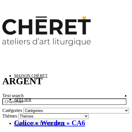
ts cet été. Les délais de livraison sont rallongés
MAISON CHÉRET
ARGENT
Text search
ATELIER
Catégories
Thèmes
Calice « Werden » CA6
CATALOGUE LITURGIQUE