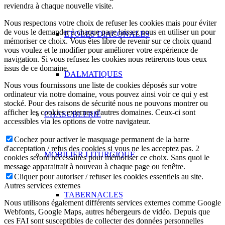
reviendra à chaque nouvelle visite.
Nous respectons votre choix de refuser les cookies mais pour éviter
de vous le demander à chaque page laissez nous en utiliser un pour
ETOLES DIACONALES
mémoriser ce choix. Vous êtes libre de revenir sur ce choix quand
vous voulez et le modifier pour améliorer votre expérience de
navigation. Si vous refusez les cookies nous retirerons tous ceux
issus de ce domaine.
DALMATIQUES
Nous vous fournissons une liste de cookies déposés sur votre
ordinateur via notre domaine, vous pouvez ainsi voir ce qui y est
stocké. Pour des raisons de sécurité nous ne pouvons montrer ou
afficher les cookies externes d'autres domaines. Ceux-ci sont
CHASUBLERIE
accessibles via les options de votre navigateur.
Cochez pour activer le masquage permanent de la barre
d'acceptation / refus des cookies si vous ne les acceptez pas. 2
MOBILIER LITURGIQUE
cookies seront nécessaires pour mémoriser ce choix. Sans quoi le
message apparaitrait à nouveau à chaque page ou fenêtre.
Cliquer pour autoriser / refuser les cookies essentiels au site.
Autres services externes
TABERNACLES
Nous utilisons également différents services externes comme Google
Webfonts, Google Maps, autres hébergeurs de vidéo. Depuis que
ces FAI sont susceptibles de collecter des données personnelles