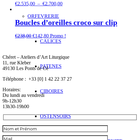
Plage
€
2.535,00
–
€
2.700,00
de
prix :
ORFEVRERIE
€2.535,00
Boucles d’oreilles croco sur clip
à
€2.700,00
Le
Le
€
238,00
€
142,80
Promo !
prix
prix
CALICES
initial
actuel
était :
est :
Chéret – Ateliers d’Art Liturgique
€238,00.
€142,80.
11, rue Kleber
PATENES
49130 Les Ponts de Cé
Téléphone : +33 [0] 1 42 22 37 27
Horaires:
CIBOIRES
Du lundi au vendredi
9h-12h30
13h30-19h00
OSTENSOIRS