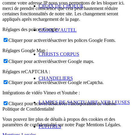
comme votre adresse IP nous vous permettons de les bloquer ici.
CROIX DE CHOEUR
merci de prendre conscience que cela peut hautement réduire
certaines fonctionnalités de notre site. Les changement seront
appliqués après rechargement de la page.
Réglages des polices Google :
CROIX D’AUTEL
Cliquer pour activer/désactiver les polices Google Fonts.
Réglages Google Map :
CHRISTS CORPUS
Cliquer pour activer/désactiver Google maps.
Réglages reCAPTCHA :
CHANDELIERS
Cliquer pour activer/désactiver Google reCaptcha.
Intégrations de vidéo Vimeo et Youtube :
LAMPES DE SANCTUAIRE, VEILLEUSES
Cliquez pour activer/désactiver l'incorporation de vidéos.
Politique de Confidentialité
Vous pouvez lire plus de détails à propos des cookies et des
paramètres de confidentialité sur notre Page Mentions Légales.
PUPITRES
Mentions Legales