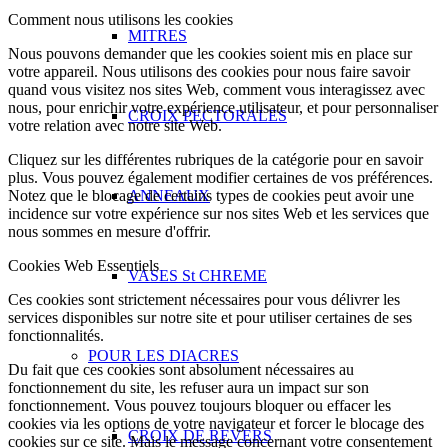
Comment nous utilisons les cookies
MITRES
Nous pouvons demander que les cookies soient mis en place sur
votre appareil. Nous utilisons des cookies pour nous faire savoir
quand vous visitez nos sites Web, comment vous interagissez avec
nous, pour enrichir votre expérience utilisateur, et pour personnaliser
CROIX PECTORALES
votre relation avec notre site Web.
Cliquez sur les différentes rubriques de la catégorie pour en savoir
plus. Vous pouvez également modifier certaines de vos préférences.
ANNEAUX
Notez que le blocage de certains types de cookies peut avoir une
incidence sur votre expérience sur nos sites Web et les services que
nous sommes en mesure d'offrir.
Cookies Web Essentiels
VASES St CHREME
Ces cookies sont strictement nécessaires pour vous délivrer les
services disponibles sur notre site et pour utiliser certaines de ses
fonctionnalités.
POUR LES DIACRES
Du fait que ces cookies sont absolument nécessaires au
fonctionnement du site, les refuser aura un impact sur son
fonctionnement. Vous pouvez toujours bloquer ou effacer les
cookies via les options de votre navigateur et forcer le blocage des
CROIX DE REVERS
cookies sur ce site. Mais le message concernant votre consentement